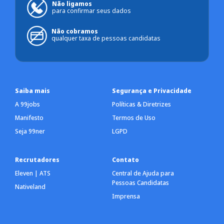
Não ligamos
para confirmar seus dados
Não cobramos
qualquer taxa de pessoas candidatas
Saiba mais
Segurança e Privacidade
A 99jobs
Políticas & Diretrizes
Manifesto
Termos de Uso
Seja 99ner
LGPD
Recrutadores
Contato
Eleven | ATS
Central de Ajuda para
Pessoas Candidatas
Nativeland
Imprensa