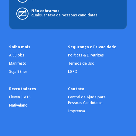
Não cobramos
qualquer taxa de pessoas candidatas
Saiba mais
Segurança e Privacidade
A 99jobs
Políticas & Diretrizes
Manifesto
Termos de Uso
Seja 99ner
LGPD
Recrutadores
Contato
Eleven | ATS
Central de Ajuda para
Pessoas Candidatas
Nativeland
Imprensa