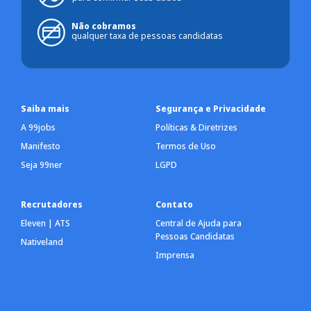
Não cobramos
qualquer taxa de pessoas candidatas
Saiba mais
Segurança e Privacidade
A 99jobs
Políticas & Diretrizes
Manifesto
Termos de Uso
Seja 99ner
LGPD
Recrutadores
Contato
Eleven | ATS
Central de Ajuda para
Pessoas Candidatas
Nativeland
Imprensa