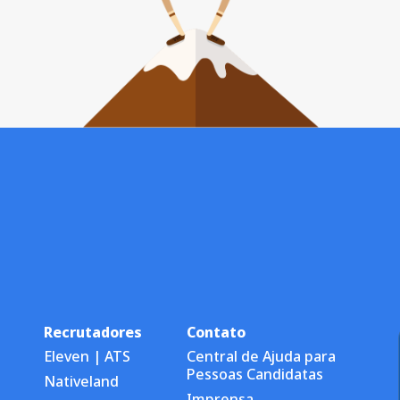
Recrutadores
Contato
Eleven | ATS
Central de Ajuda para
Pessoas Candidatas
Nativeland
Imprensa