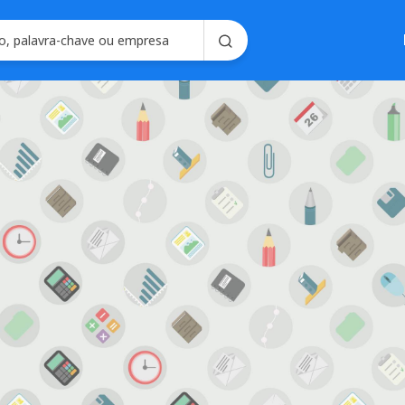
Soluções em
Consultoria em 
Seleção e Emplo
Soluções para R
Seleç
Gerencie processo
forma intel