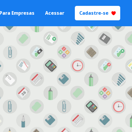
Para Empresas
Acessar
Cadastre-se
 Talentos
Processos de
yer Branding.
ecrutamento e
ão
s seletivos de
igente.