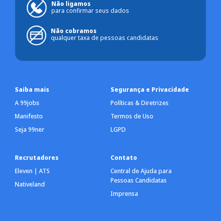
Não ligamos
para confirmar seus dados
Não cobramos
qualquer taxa de pessoas candidatas
Saiba mais
Segurança e Privacidade
A 99jobs
Políticas & Diretrizes
Manifesto
Termos de Uso
Seja 99ner
LGPD
Recrutadores
Contato
Eleven | ATS
Central de Ajuda para
Pessoas Candidatas
Nativeland
Imprensa