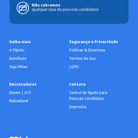
Não cobramos
qualquer taxa de pessoas candidatas
Saiba mais
Segurança e Privacidade
A 99jobs
Políticas & Diretrizes
Manifesto
Termos de Uso
Seja 99ner
LGPD
Recrutadores
Contato
Eleven | ATS
Central de Ajuda para
Pessoas Candidatas
Nativeland
Imprensa