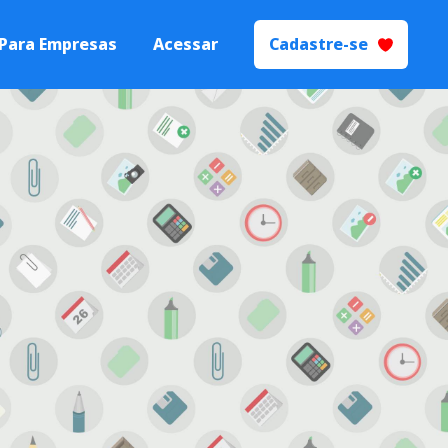
Para Empresas
Acessar
Cadastre-se
 Talentos
Processos de
yer Branding.
ecrutamento e
ão
s seletivos de
igente.