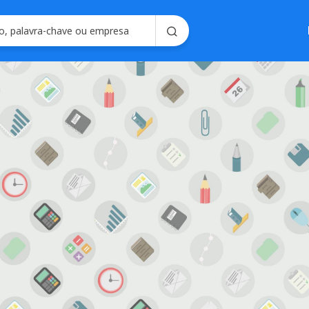
Soluções em
Consultoria em 
Seleção e Emplo
Soluções para R
Seleç
Gerencie processo
forma intel