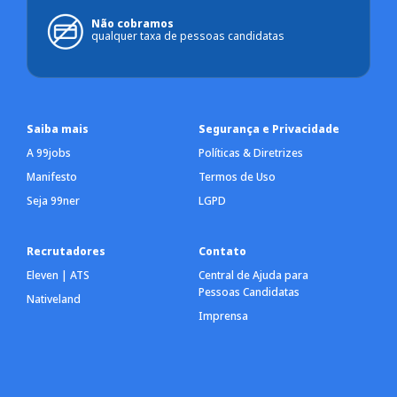
Não cobramos
qualquer taxa de pessoas candidatas
Saiba mais
Segurança e Privacidade
A 99jobs
Políticas & Diretrizes
Manifesto
Termos de Uso
Seja 99ner
LGPD
Recrutadores
Contato
Eleven | ATS
Central de Ajuda para
Pessoas Candidatas
Nativeland
Imprensa