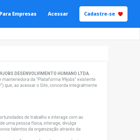
Para Empresas
Acessar
Cadastre-se
 Talentos
Processos de
yer Branding.
mprensa.
ecrutamento e
ão
s seletivos de
igente.
9JOBS DESENVOLVIMENTO HUMANO LTDA.
 e mantenedora da “Plataforma 99jobs” existente
) que, ao acessar o Site, concorda integralmente
ortunidades de trabalho e interage com as
de uma pessoa física, interage, divulga
ovos talentos da organização através da