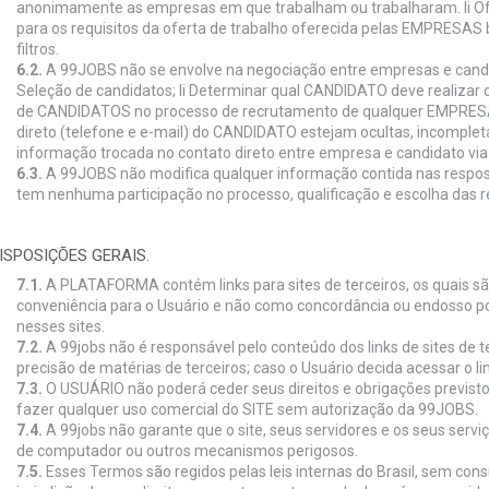
anonimamente as empresas em que trabalham ou trabalharam. li Ofer
para os requisitos da oferta de trabalho oferecida pelas EMPRES
filtros.
6.2.
A 99JOBS não se envolve na negociação entre empresas e candida
Seleção de candidatos; li Determinar qual CANDIDATO deve realizar o
de CANDIDATOS no processo de recrutamento de qualquer EMPRESA;
direto (telefone e e-mail) do CANDIDATO estejam ocultas, incompleta
informação trocada no contato direto entre empresa e candidato via 
6.3.
A 99JOBS não modifica qualquer informação contida nas respo
tem nenhuma participação no processo, qualificação e escolha das 
DISPOSIÇÕES GERAIS.
7.1.
A PLATAFORMA contém links para sites de terceiros, os quais sã
conveniência para o Usuário e não como concordância ou endosso po
nesses sites.
7.2.
A 99jobs não é responsável pelo conteúdo dos links de sites de 
precisão de matérias de terceiros; caso o Usuário decida acessar o lin
7.3.
O USUÁRIO não poderá ceder seus direitos e obrigações previs
fazer qualquer uso comercial do SITE sem autorização da 99JOBS.
7.4.
A 99jobs não garante que o site, seus servidores e os seus servi
de computador ou outros mecanismos perigosos.
7.5.
Esses Termos são regidos pelas leis internas do Brasil, sem consi