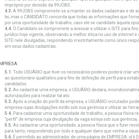
impróprio por decisão da 99JOBS.
4.3.
A 99JOBS compromete-se a manter os dados cadastrais e de a
lei, mas o CANDIDATO concorda que todas as informações que fornec
por uma oportunidade de trabalho, caso ele se candidate àquela opo
4.4.
O Candidato se compromete a acessar e utilizar o SITE para fins
jurídico hoje vigente, observando a melhor ética no uso de internet 
SITE nele divulgadas, respondendo irrestritamente como único respo
em seus dados cadastrais.
EMPRESA.
5.1.
Todo USUÁRIO que tiver os necessários poderes poderá criar 
ao questionário qualitativo para fins de definição de perfil para est
candidatos.
5.2.
Ao cadastrar uma empresa, o USUÁRIO declara, incondicionalmen
autorizações para realizar tal ato.
5.3.
Após a criação do perfil da empresa, o USUÁRIO recrutador pode
empresa cujas divulgações estão sob sua gerência e utilizar as ferr
5.4.
Para cadastrar uma oportunidade de trabalho, a pessoa física re
“perfil” de empresa cuja divulgação da vaga esteja sob sua gerência
5.5.
Ao cadastrar uma oportunidade, a pessoa física que o fizer reco
para tanto, respondendo por todo e qualquer dano que venha a causar
5.6.
É permitido ao administrador de uma página de EMPRESA: ol li Di