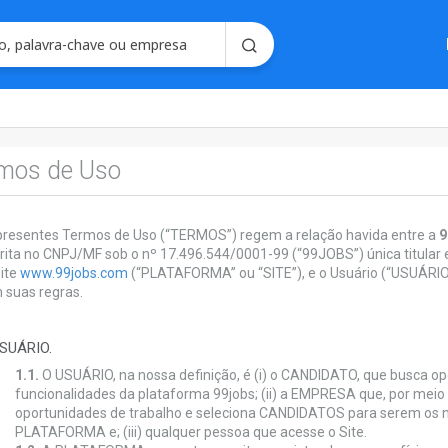
Soluções em
Consultoria em 
Seleção e Emplo
 políticas, termos e informações para a i
mos de Uso
Soluções para R
Seleç
Gerencie processo
forma intel
presentes Termos de Uso (“TERMOS”) regem a relação havida entre a
9
crita no CNPJ/MF sob o nº 17.496.544/0001-99 (“99JOBS”) única titular
site
www.99jobs.com
(“PLATAFORMA” ou “SITE”), e o Usuário (“USUÁRIO”
 suas regras.
USUÁRIO.
1.1.
O USUÁRIO, na nossa definição, é (i) o CANDIDATO, que busca op
funcionalidades da plataforma 99jobs; (ii) a EMPRESA que, por meio 
oportunidades de trabalho e seleciona CANDIDATOS para serem os n
PLATAFORMA e; (iii) qualquer pessoa que acesse o Site.