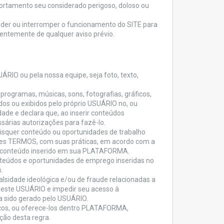
ortamento seu considerado perigoso, doloso ou
er ou interromper o funcionamento do SITE para
dentemente de qualquer aviso prévio.
O ou pela nossa equipe, seja foto, texto,
rogramas, músicas, sons, fotografias, gráficos,
dos ou exibidos pelo próprio USUÁRIO no, ou
dade e declara que, ao inserir conteúdos
sárias autorizações para fazê-lo.
squer conteúdo ou oportunidades de trabalho
stes TERMOS, com suas práticas, em acordo com a
 o conteúdo inserido em sua PLATAFORMA.
eúdos e oportunidades de emprego inseridas no
.
falsidade ideológica e/ou de fraude relacionadas a
 este USUÁRIO e impedir seu acesso à
 sido gerado pelo USUÁRIO.
iços, ou oferece-los dentro PLATAFORMA,
ção desta regra.