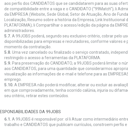
aos perfis dos CANDIDATOS que se candidatarem para as suas oferta
de compatibilidade entre a vaga e o CANDIDATO (“99Match”); li Adm
da EMPRESA (Website, Sede Global, Setor de Atuação, Ano de Funda
Localização, Resumo sobre a história da Empresa, Link Institucional 
PLATAFORMA); li Compartilhar o acesso/edição da página da EMPRE
administradores.
5.7.
A 99JOBS poderá, segundo seu exclusivo critério, cobrar pelo uso
disponibilizadas para empresas e recrutadores, conforme valores e po
momento da contratação.
5.8.
Uma vez cancelado ou finalizado o serviço contratado, indepen
restringido o acesso a ferramentas da PLATAFORMA.
5.9.
Para preservação do CANDIDATO, a 99JOBS poderá limitar o n
aos CANDIDATOS, para uma quantidade que considerarmos apropriad
visualização as informações de e-mail e telefone para as EMPRESAS
emprego.
5.10.
A EMPRESA não poderá modificar, alterar ou excluir as avaliaçõ
em que comprovadamente, tenha ocorrido calúnia, injuria ou difam
seu critério, retirar estes conteúdos.
RESPONSABILIDADES DA 99JOBS
6.1.
A 99JOBS é responsável por: ol li Atuar como intermediário en
trabalho e CANDIDATOS que publicam currículos, constroem perfis 