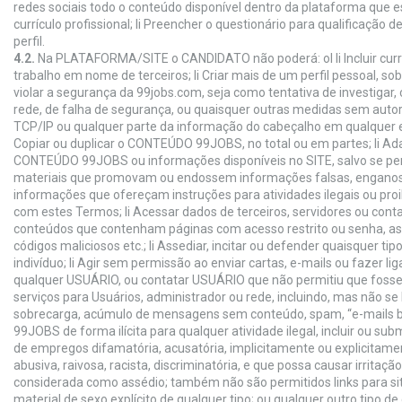
redes sociais todo o conteúdo disponível dentro da plataforma que est
currículo profissional; li Preencher o questionário para qualificação de
perfil.
4.2.
Na PLATAFORMA/SITE o CANDIDATO não poderá: ol li Incluir currí
trabalho em nome de terceiros; li Criar mais de um perfil pessoal, sob 
violar a segurança da 99jobs.com, seja como tentativa de investigar, 
rede, de falha de segurança, ou quaisquer outras medidas sem autor
TCP/IP ou qualquer parte da informação do cabeçalho em qualquer e-
Copiar ou duplicar o CONTEÚDO 99JOBS, no total ou em partes; li Adap
CONTEÚDO 99JOBS ou informações disponíveis no SITE, salvo se perm
materiais que promovam ou endossem informações falsas, enganosa
informações que ofereçam instruções para atividades ilegais ou proi
com estes Termos; li Acessar dados de terceiros, servidores ou contas
conteúdos que contenham páginas com acesso restrito ou senha, a
códigos maliciosos etc.; li Assediar, incitar ou defender quaisquer t
indivíduo; li Agir sem permissão ao enviar cartas, e-mails ou fazer l
qualquer USUÁRIO, ou contatar USUÁRIO que não permitiu que fosse co
serviços para Usuários, administrador ou rede, incluindo, mas não se 
sobrecarga, acúmulo de mensagens sem conteúdo, spam, “e-mails bo
99JOBS de forma ilícita para qualquer atividade ilegal, incluir ou su
de empregos difamatória, acusatória, implicitamente ou explicitame
abusiva, raivosa, racista, discriminatória, e que possa causar irritaç
considerada como assédio; também não são permitidos links para si
material de sexo explícito de qualquer tipo; ou qualquer outro tipo