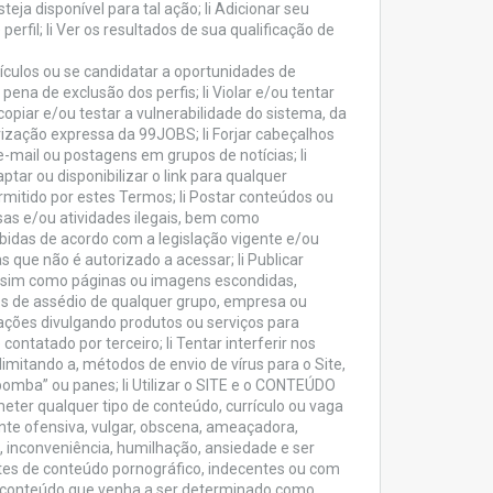
eja disponível para tal ação; li Adicionar seu
 perfil; li Ver os resultados de sua qualificação de
culos ou se candidatar a oportunidades de
pena de exclusão dos perfis; li Violar e/ou tentar
copiar e/ou testar a vulnerabilidade do sistema, da
ização expressa da 99JOBS; li Forjar cabeçalhos
mail ou postagens em grupos de notícias; li
tar ou disponibilizar o link para qualquer
itido por estes Termos; li Postar conteúdos ou
s e/ou atividades ilegais, bem como
bidas de acordo com a legislação vigente e/ou
 que não é autorizado a acessar; li Publicar
ssim como páginas ou imagens escondidas,
ipos de assédio de qualquer grupo, empresa ou
igações divulgando produtos ou serviços para
ntatado por terceiro; li Tentar interferir nos
limitando a, métodos de envio de vírus para o Site,
mba” ou panes; li Utilizar o SITE e o CONTEÚDO
bmeter qualquer tipo de conteúdo, currículo ou vaga
nte ofensiva, vulgar, obscena, ameaçadora,
ão, inconveniência, humilhação, ansiedade e ser
tes de conteúdo pornográfico, indecentes ou com
 de conteúdo que venha a ser determinado como