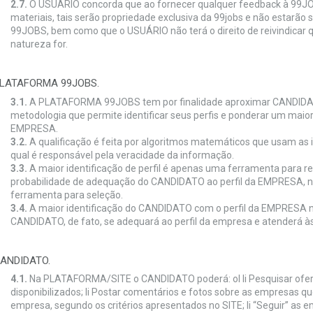
2.7.
O USUÁRIO concorda que ao fornecer qualquer feedback à 99JOB
materiais, tais serão propriedade exclusiva da 99jobs e não estarão s
99JOBS, bem como que o USUÁRIO não terá o direito de reivindicar qu
natureza for.
PLATAFORMA 99JOBS.
3.1.
A PLATAFORMA 99JOBS tem por finalidade aproximar CANDIDAT
metodologia que permite identificar seus perfis e ponderar um maio
EMPRESA.
3.2.
A qualificação é feita por algoritmos matemáticos que usam as
qual é responsável pela veracidade da informação.
3.3.
A maior identificação de perfil é apenas uma ferramenta para r
probabilidade de adequação do CANDIDATO ao perfil da EMPRESA, n
ferramenta para seleção.
3.4.
A maior identificação do CANDIDATO com o perfil da EMPRESA n
CANDIDATO, de fato, se adequará ao perfil da empresa e atenderá à
CANDIDATO.
4.1.
Na PLATAFORMA/SITE o CANDIDATO poderá: ol li Pesquisar oferta
disponibilizados; li Postar comentários e fotos sobre as empresas q
empresa, segundo os critérios apresentados no SITE; li “Seguir” as 