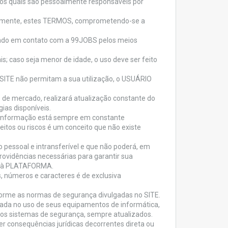
os quais são pessoalmente responsáveis por
nalmente, estes TERMOS, comprometendo-se a
ando em contato com a 99JOBS pelos meios
is; caso seja menor de idade, o uso deve ser feito
 SITE não permitam a sua utilização, o USUÁRIO
 de mercado, realizará atualização constante do
ias disponíveis.
a informação está sempre em constante
itos ou riscos é um conceito que não existe
pessoal e intransferível e que não poderá, em
rovidências necessárias para garantir sua
sso à PLATAFORMA.
, números e caracteres é de exclusiva
orme as normas de segurança divulgadas no SITE.
da no uso de seus equipamentos de informática,
utros sistemas de segurança, sempre atualizados.
 consequências jurídicas decorrentes direta ou