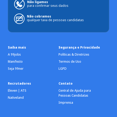
Não ligamos
para confirmar seus dados
Não cobramos
qualquer taxa de pessoas candidatas
Saiba mais
Segurança e Privacidade
A 99jobs
Políticas & Diretrizes
Manifesto
Termos de Uso
Seja 99ner
LGPD
Recrutadores
Contato
Eleven | ATS
Central de Ajuda para
Pessoas Candidatas
Nativeland
Imprensa