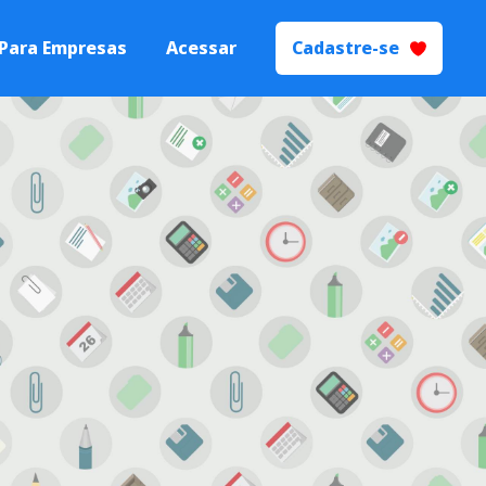
Para Empresas
Acessar
Cadastre-se
 Talentos
Processos de
yer Branding.
ecrutamento e
ão
s seletivos de
igente.