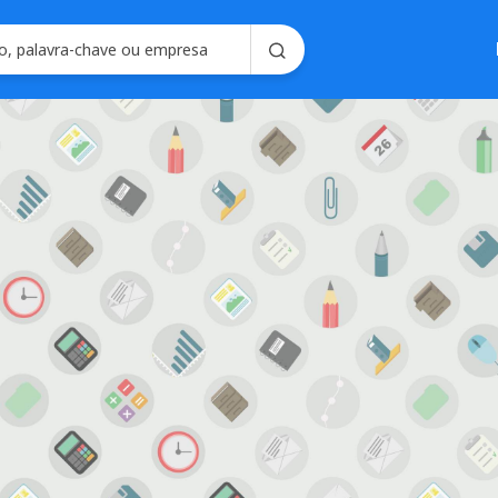
Soluções em
Consultoria em 
Seleção e Emplo
Soluções para R
Seleç
Gerencie processo
forma intel