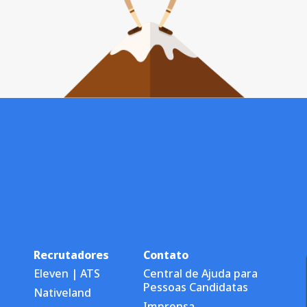
Recrutadores
Contato
Eleven | ATS
Central de Ajuda para
Pessoas Candidatas
Nativeland
Imprensa