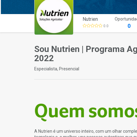
Nutrien
Oportunida
0
0.0
Sou Nutrien | Programa A
2022
Especialista, Presencial
A Nutrien é um universo inteiro, com um olhar comp