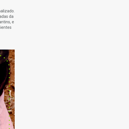
alizado.
adas da
ntins, e
lientes