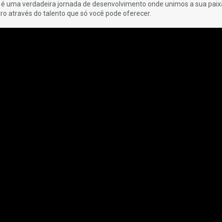
n é uma verdadeira jornada de desenvolvimento onde unimos a sua paix
ro através do talento que só você pode oferecer.