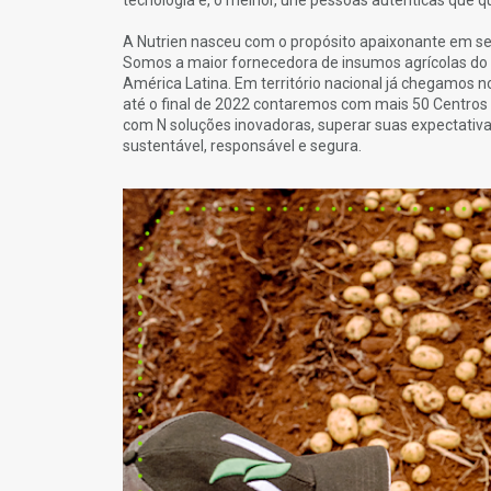
tecnologia e, o melhor, une pessoas autenticas que qu
A Nutrien nasceu com o propósito apaixonante em serv
Somos a maior fornecedora de insumos agrícolas do
América Latina. Em território nacional já chegamos n
até o final de 2022 contaremos com mais 50 Centros d
com N soluções inovadoras, superar suas expectativ
sustentável, responsável e segura.