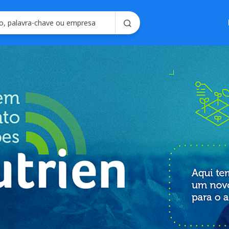
Soluções em
Consultoria em 
Seleção e Emplo
Soluções para R
Seleç
Gerencie processo
forma intel