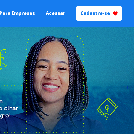
Para Empresas
Acessar
Cadastre-se
 Talentos
Processos de
yer Branding.
ecrutamento e
ão
s seletivos de
igente.