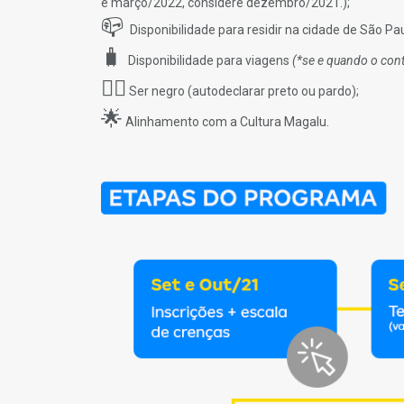
e março/2022, considere dezembro/2021.);
📪
Disponibilidade para residir na cidade de São Pa
🧳
Disponibilidade para viagens
(*se e quando o cont
✊🏿
Ser negro (autodeclarar preto ou pardo);
🌟
Alinhamento com a Cultura Magalu.