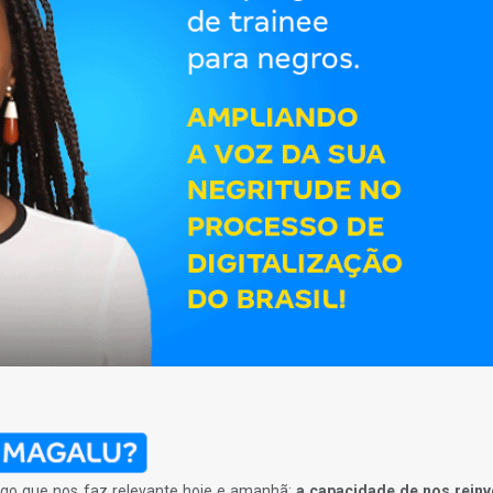
go que nos faz relevante hoje e amanhã:
a capacidade de nos reinv