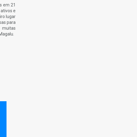
os em 21
ativos e
ro lugar
sas para
o muitas
 Magalu.