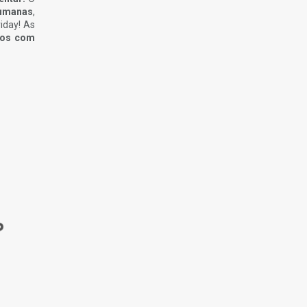
humanas
,
iday! As
tos com