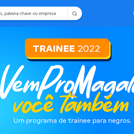
Soluções em
Consultoria em 
Seleção e Emplo
Soluções para R
Seleç
Gerencie processo
forma intel