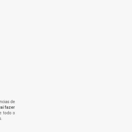
ncias de
ai fazer
e todo o
s.