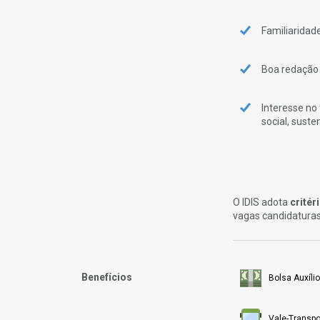
Familiaridad
Boa redação
Interesse no
social, suste
O IDIS adota
critér
vagas candidaturas
Benefícios
Bolsa Auxílio
Vale-Transpo