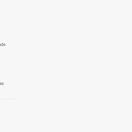
ade
as