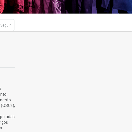
Seguir
a
ento
amento
 (OSCs),
apoiadas
viços
ra