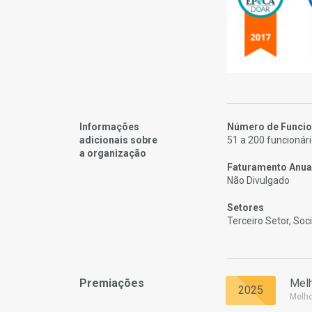
Informações
Número de Funcio
adicionais sobre
51 a 200 funcionár
a organização
Faturamento Anua
Não Divulgado
Setores
Terceiro Setor, Soc
Premiações
Melh
2025
Melh