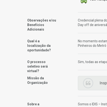
Observações e/ou
Credencial plena d
Benefícios
Day off de aniversá
Adicionais
Qual é a
No momento estamos
localização da
Pinheiros do Metrô
oportunidade?
O processo
Sim, todas as etapa
seletivo será
virtual?
Missão da
Organização
Insp
Sobre a
Somos o IDIS – Ins