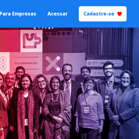
Para Empresas
Acessar
Cadastre-se
 Talentos
Processos de
yer Branding.
ecrutamento e
ão
s seletivos de
igente.