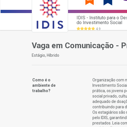
IDIS - Instituto para o D
do Investimento Social
4.9
Vaga em Comunicação - Pr
Estágio, Híbrido
Como é o
Organização com mai
ambiente de
Investimento Socia
trabalho?
prática, os jovens
social privado, cul
adequado de doaçõe
contribuindo para d
Os estagiários são
pelo IDIS, garanti
prestados. Leia com