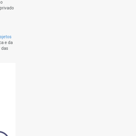
ao
 privado
ojetos
ca e da
r das