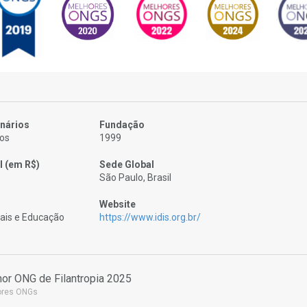
nários
Fundação
ios
1999
l (em R$)
Sede Global
São Paulo, Brasil
Website
iais e Educação
https://www.idis.org.br/
or ONG de Filantropia 2025
ores ONGs