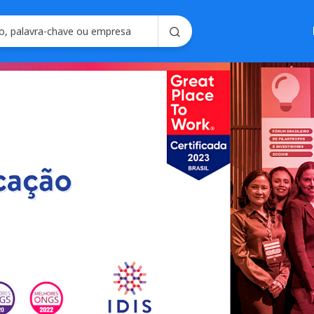
Soluções em
Consultoria em 
Seleção e Emplo
Soluções para R
Seleç
Gerencie processo
forma intel