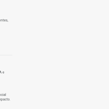
entes,
A e
cial
mpacto.