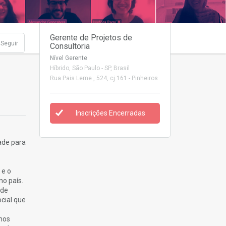
Gerente de Projetos de
Seguir
Consultoria
Nível Gerente
Híbrido
, São Paulo - SP, Brasil
Rua Pais Leme , 524, cj.161 - Pinheiros
Inscrições Encerradas
ade para
 e o
no país.
 de
cial que
emos