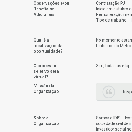
Observações e/ou
Contratação PJ
Benefícios
Início em outubro 
Adicionais
Remuneração mens
Tipo de trabalho – 
Qual é a
No momento estamos
localização da
Pinheiros do Metrô
oportunidade?
O processo
Sim, todas as etapa
seletivo será
virtual?
Missão da
Organização
Insp
Sobre a
Somos o IDIS – Ins
Organização
sociedade civil de 
investidor social no