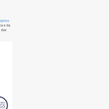
ojetos
ca e da
r das