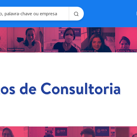
Soluções em
Consultoria em 
Seleção e Emplo
Soluções para R
Seleç
Gerencie processo
forma intel