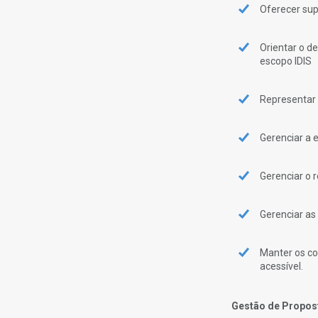
Oferecer sup
Orientar o d
escopo IDIS
Representar 
Gerenciar a 
Gerenciar o 
Gerenciar as
Manter os co
acessível.
Gestão de Propost