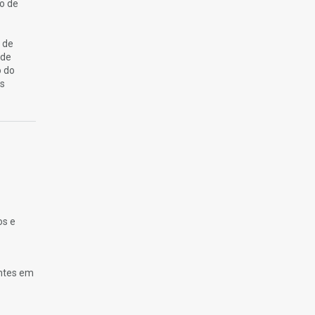
o de
 de
 de
o do
os
os e
antes em