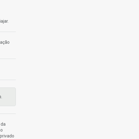
ajar.
tação
.
 da
ao
 privado