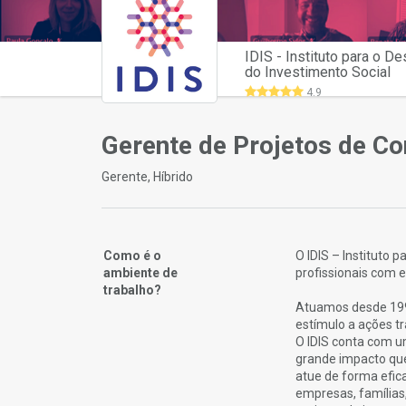
IDIS - Instituto para o D
do Investimento Social
4.9
Gerente de Projetos de Co
Gerente, Híbrido
Como é o
O IDIS – Instituto
ambiente de
profissionais com 
trabalho?
Atuamos desde 1999
estímulo a ações t
O IDIS conta com u
grande impacto qu
atue de forma efic
empresas, famílias,