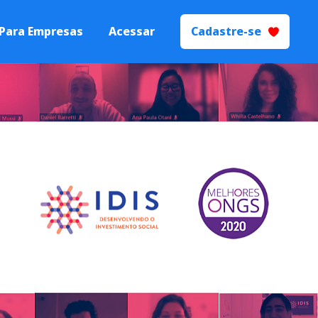
Para Empresas
Acessar
Cadastre-se
 Talentos
Processos de
yer Branding.
ecrutamento e
ão
s seletivos de
igente.