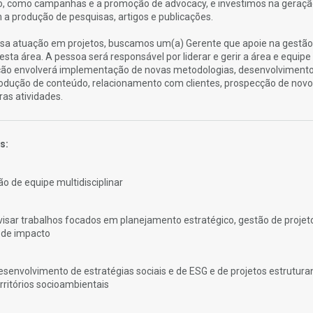
o, como campanhas e a promoção de advocacy, e investimos na geraçã
a produção de pesquisas, artigos e publicações.
ssa atuação em projetos, buscamos um(a) Gerente que apoie na gestão
nesta área. A pessoa será responsável por liderar e gerir a área e equipe
nção envolverá implementação de novas metodologias, desenvolviment
rodução de conteúdo, relacionamento com clientes, prospecção de nov
ras atividades.
s:
o de equipe multidisciplinar
evisar trabalhos focados em planejamento estratégico, gestão de projet
de impacto
esenvolvimento de estratégias sociais e de ESG e de projetos estrutur
rritórios socioambientais