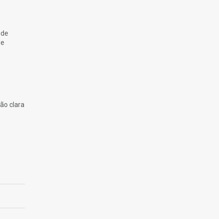
 de
de
ão clara