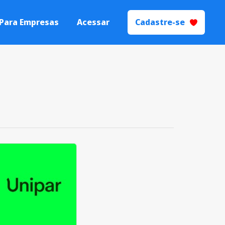
Para Empresas
Acessar
Cadastre-se
 Talentos
Processos de
yer Branding.
ecrutamento e
ão
s seletivos de
igente.