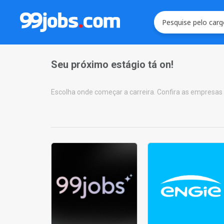
Seu próximo estágio tá on!
Escolha onde começar a carreira. Confira as empresas