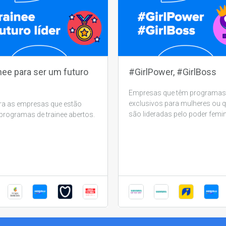
nee para ser um futuro
#GirlPower, #GirlBoss
Empresas que têm programas
exclusivos para mulheres ou 
ra as empresas que estão
são lideradas pelo poder femin
rogramas de trainee abertos.