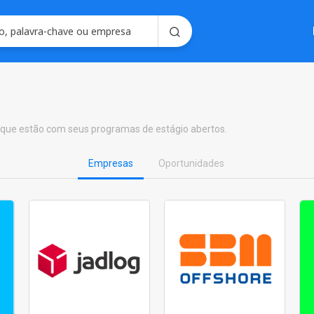
Soluções em
Consultoria em 
Seleção e Emplo
Soluções para R
 que estão com seus programas de estágio abertos.
Seleç
Gerencie processo
forma intel
Empresas
Oportunidades